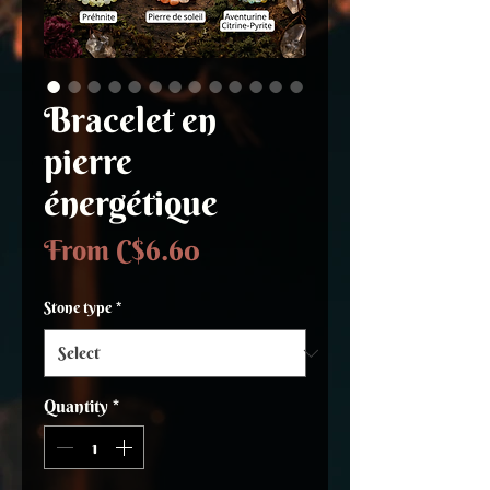
Bracelet en
pierre
énergétique
Sale
From
C$6.60
Price
Stone type
*
Quantity
*