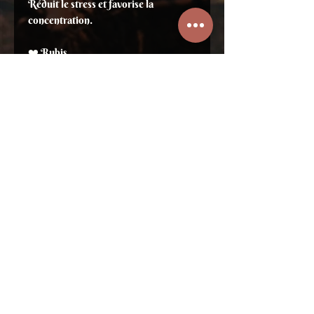
Réduit le stress et favorise la
concentration.
❤️ Rubis
Pierre 4mm - Diamètre +/-5.5cm
Passion, vitalité et puissance de vie.
Stimule le courage et l’énergie du
cœur.
🌿 Préhnite
Pierre 6mm - Diamètre +/-5.5cm
Apaisement et harmonie intérieure.
Favorise la connexion au cœur et à
l’intuition douce.
☀️ Pierre de soleil
Pierre 8-10mm - Diamètre +/-5.5cm
Joie, confiance et rayonnement
personnel.
Apporte chaleur, optimisme et