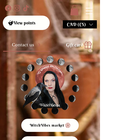
View points
CAD (C$)
Gift card
Contact us
WitchVibes market