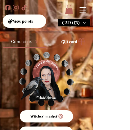
View points
CAD (C$)
Gift card
Contact us
Witches' market