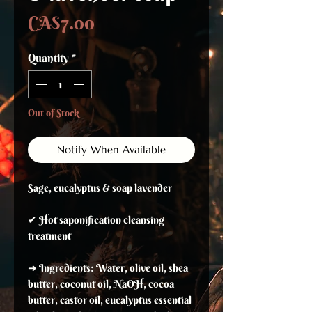
Price
CA$7.00
Quantity
*
Out of Stock
Notify When Available
Sage, eucalyptus & soap lavender
✔ Hot saponification cleansing
treatment
➜ Ingredients: Water, olive oil, shea
butter, coconut oil, NaOH, cocoa
butter, castor oil, eucalyptus essential