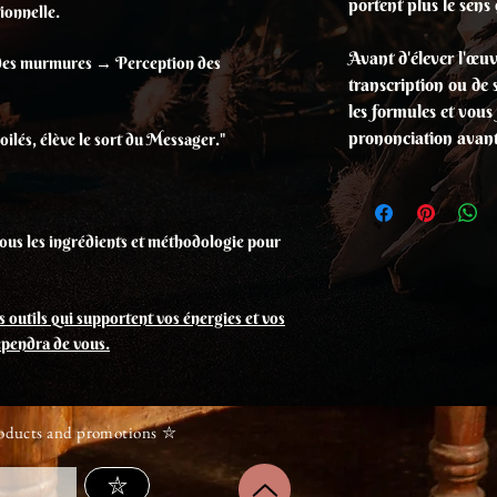
portent plus le sens
ionnelle.
Avant d'élever l'œuvr
des murmures → Perception des
transcription ou de 
les formules et vous 
prononciation avant 
ilés, élève le sort du Messager."
tous les ingrédients et méthodologie pour
 outils qui supportent vos énergies et vos
dépendra de vous.
roducts and promotions ⛥
⛥