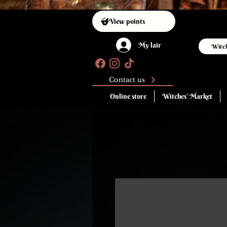
View points
My lair
Witc
Contact us
Online store
Witches' Market