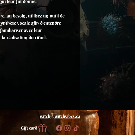
 qui leur fut donné.
e, au besoin, utilisez un outil de
synthèse vocale afin d'entendre
familiariser avec leur
la réalisation du rituel.
witch@
witchvibes.ca
Gift card