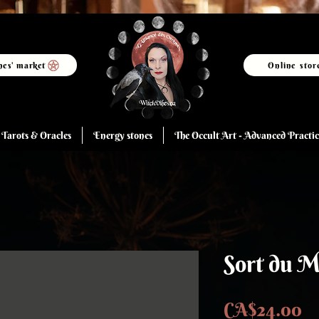
hes' market
Online stor
Tarots & Oracles
Energy stones
The Occult Art - Advanced Practic
Sort du M
Pr
CA$24.00