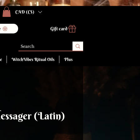
CAD (C$)
Gift card
e
e
WitchVibes Ritual Oils
Plus
essager (Latin)
ice