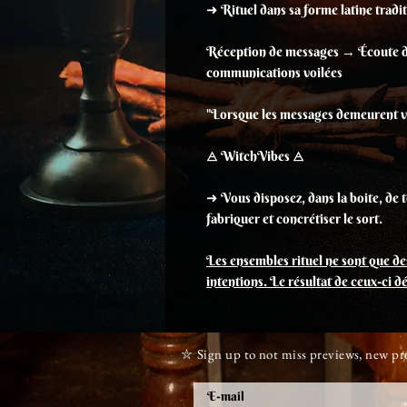
➜ Rituel dans sa forme latine tradit
Réception de messages → Écoute 
communications voilées
"Lorsque les messages demeurent vo
🜁 WitchVibes​ 🜁
➜ Vous disposez, dans la boite, de 
fabriquer et concrétiser le sort.
Les ensembles rituel ne sont que des
intentions. Le résultat de ceux-ci 
⛥ Sign up to not miss previews, new p