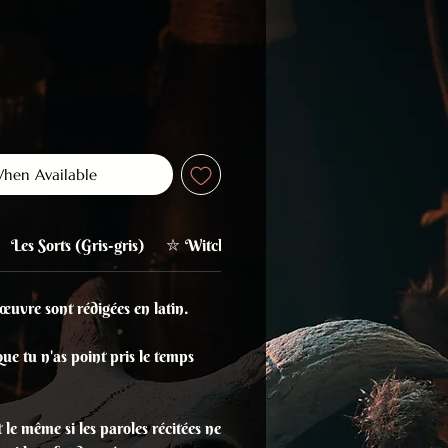
When Available
Les Sorts (Gris-gris)
⛥ WitchVibes ⛥
 œuvre sont rédigées en latin.
que tu n'as point pris le temps
 le même si les paroles récitées ne