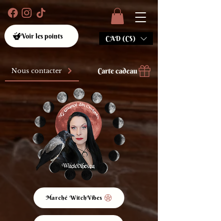
Voir les points
CAD (C$)
Carte cadeau
Nous contacter
Marché WitchVibes