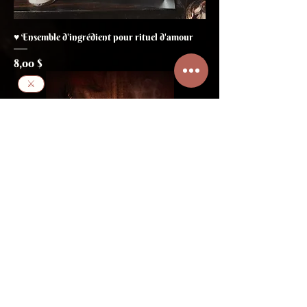
♥ Ensemble d'ingrédient pour rituel d'amour
Prix
8,00 $
⚔
⚔ Rituel de protection
Prix original
Prix promotionnel