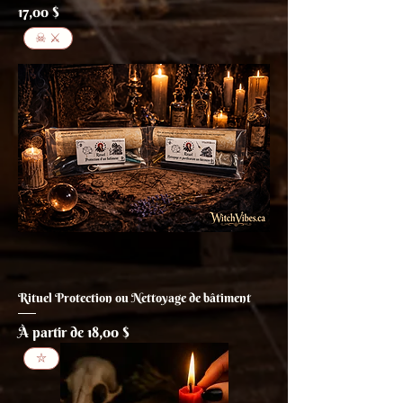
Prix
17,00 $
☠ ⚔
Rituel Protection ou Nettoyage de bâtiment
Prix promotionnel
À partir de
18,00 $
⛥