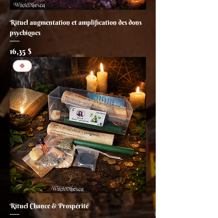
Rituel augmentation et amplification des dons
psychiques
Prix
16,35 $
🍀
Rituel Chance & Prospérité