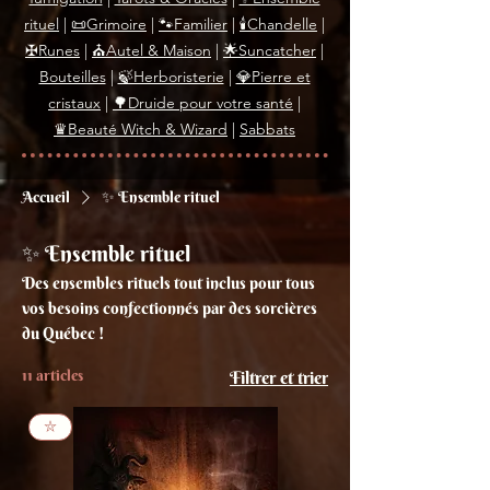
rituel
|
📜Grimoire
|
🐾Familier
|
🕯Chandelle
|
✠Runes
|
⛪Autel & Maison
|
🌟Suncatcher
|
Bouteilles
|
🍃Herboristerie
|
💎Pierre et
cristaux
|
🌳Druide pour votre santé
|
♛Beauté Witch & Wizard
|
Sabbats
Accueil
✨ Ensemble rituel
✨ Ensemble rituel
Des ensembles rituels tout inclus pour tous
vos besoins confectionnés par des sorcières
du Québec !
11 articles
Filtrer et trier
⛥