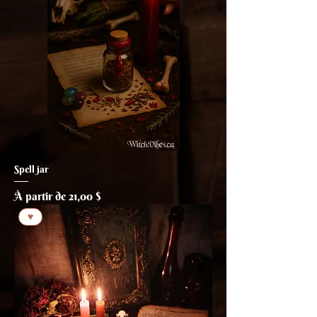
Spell jar
Prix promotionnel
À partir de
21,00 $
♥