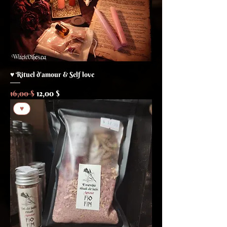
♥ Rituel d'amour & Self love
Prix original
Prix promotionnel
16,00 $
12,00 $
♥