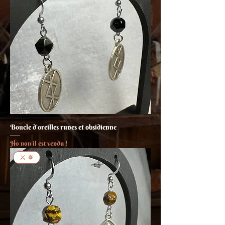
Boucle d'oreilles runes et obsidienne
Ho non il est vendu !
⚔ ✵