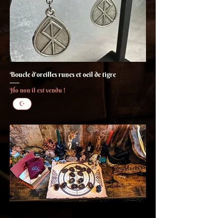
Boucle d'oreilles runes et oeil de tigre
Ho non il est vendu !
☪