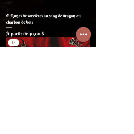
✠ Runes de sorcières au sang de dragon ou
charbon de bois
Prix promotionnel
À partir de
30,00 $
☪
✠ Runes Futhark au sang de dragon ou