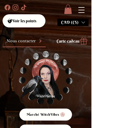
Voir les points
CAD (C$)
Carte cadeau
Nous contacter
Marché WitchVibes