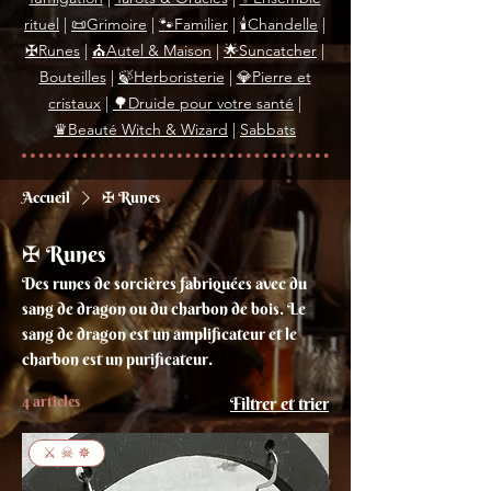
rituel
|
📜Grimoire
|
🐾Familier
|
🕯Chandelle
|
✠Runes
|
⛪Autel & Maison
|
🌟Suncatcher
|
Bouteilles
|
🍃Herboristerie
|
💎Pierre et
cristaux
|
🌳Druide pour votre santé
|
♛Beauté Witch & Wizard
|
Sabbats
Accueil
✠ Runes
✠ Runes
Des runes de sorcières fabriquées avec du
sang de dragon ou du charbon de bois. Le
sang de dragon est un amplificateur et le
charbon est un purificateur.
4 articles
Filtrer et trier
⚔ ☠ ✵