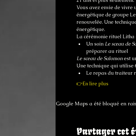
21 ans et plus seulement. 
Vous avez envie de vivre 
énergétique de groupe Le 
renouvelée. Une technique 
énergétique.
La cérémonie rituel Litha 
Un soin 
Le sceau de 
préparer au rituel
Le sceau de Salomon
 est u
Une technique qui utilise 
Le repas du traiteur r
👉En lire plus
Google Maps a été bloqué en rais
Partager cet 