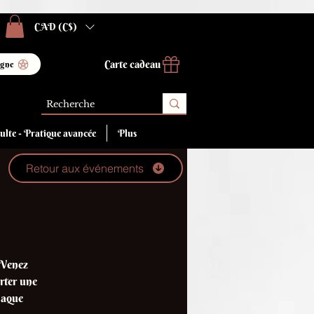
CAD (C$)
Carte cadeau
igne
ulte - Pratique avancée
Plus
Retour aux événements
 Venez
orter une
haque