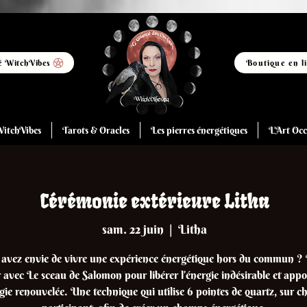
 WitchVibes
Boutique en l
itchVibes
Tarots & Oracles
Les pierres énergétiques
L'Art Occ
Cérémonie extérieure Litha
sam. 22 juin
  |  
Litha
avez envie de vivre une expérience énergétique hors du commun ?
r avec Le sceau de Salomon pour libérer l’énergie indésirable et app
gie renouvelée. Une technique qui utilise 6 pointes de quartz, sur c