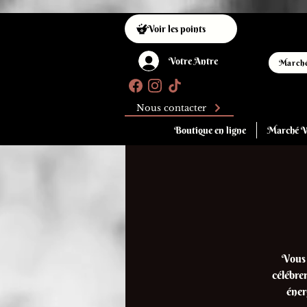
Voir les points
Votre Antre
Marché
Nous contacter
Boutique en ligne
Marché W
Vous 
célébre
éner