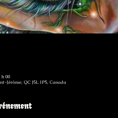
 h 00
aint-Jérôme, QC J5L 1P5, Canada
événement