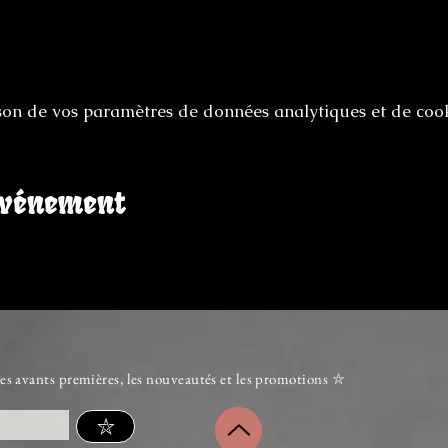
on de vos paramètres de données analytiques et de cook
événement
es avants premières, les nouveautés et les promotions ⛥
⛥