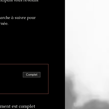
icipant vous révélant 
marche à suivre pour 
rnée.
Complet
ment est complet