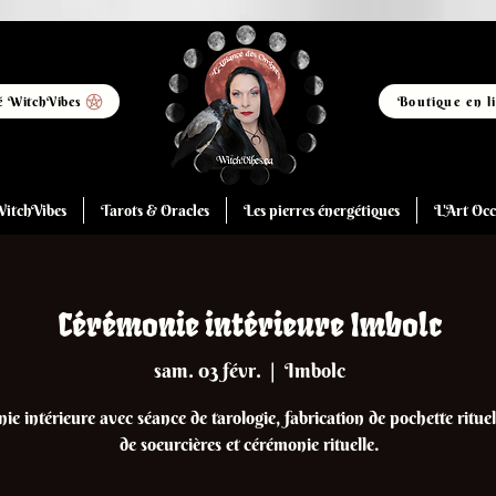
 WitchVibes
Boutique en l
itchVibes
Tarots & Oracles
Les pierres énergétiques
L'Art Occ
Cérémonie intérieure Imbolc
sam. 03 févr.
  |  
Imbolc
e intérieure avec séance de tarologie, fabrication de pochette rituel
de soeurcières et cérémonie rituelle.