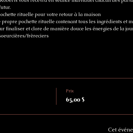
Roberts vous recevra en séance individuel chacun des parta
utur.
ochette rituelle pour votre retour à la maison
 propre pochette rituelle contenant tous les ingrédients et 
our finaliser et clore de manière douce les énergies de la jou
soeurcières/frèreciers
Prix
65,00 $
Cet événe