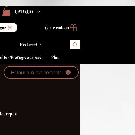
CAD (C$)
Carte cadeau
igne
ulte - Pratique avancée
Plus
Retour aux événements
le, repas