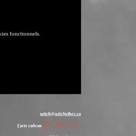
ies fonctionnels.
witch@witchvibes.ca
Carte cadeau