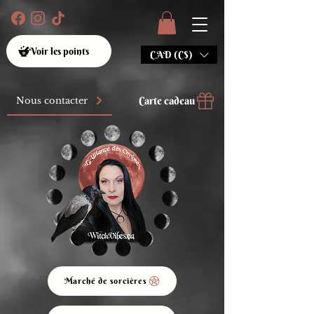
Voir les points
CAD (C$)
Carte cadeau
Nous contacter
Marché de sorcières