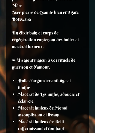
Mère
Avec pierre de Cyanite bleu et Agate
Botswana
Un élixir bain et corps de
régénération contenant des huiles et
macérât luxueux.
➽ Un ajout majeur à vos rituels de
guérison et d'amour.
Huile d'argousier anti-âge et
tonifie
Macérât de Lys unifie, adoucie et
éclaircie
Macérât huileux de Monoï
assouplissant et lissant
Macérât huileux de Belli
raffermissant et tonifiant