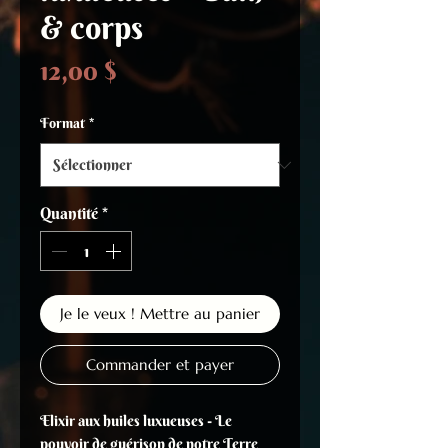
& corps
Prix
12,00 $
Format
*
Quantité
*
Je le veux ! Mettre au panier
Commander et payer
Elixir aux huiles luxueuses - Le
pouvoir de guérison de notre Terre