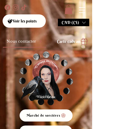
Voir les points
CAD (C$)
Carte cadeau
Nous contacter
Marché de sorcières