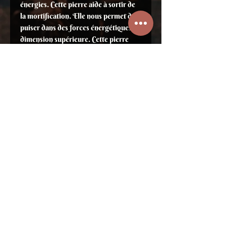
énergies. Cette pierre aide à sortir de
la mortification. Elle nous permet de
puiser dans des forces énergétiques de
dimension supérieure. Cette pierre
nous relie aux sphères
multidimensionnelles. Elle aide à se
défaire des liens possessifs et
contrôlants. Son émanation nous aide
à harmoniser nos différents corps et
pour dissiper la dualité et les
dissensions. Comme toutes les agates,
elle aide à trouver les solutions aux
problèmes qui se présentent dans
notre vie. Lorsqu'elles sont disposées
en réseau autour de la maison, elles
empêchent les visites indésirables
surtout des mondes subtils. Elle
possède un rapport bénéfique avec le
feu et la fumée. Sert à vaincre la
toxicité physique, émotionnelle et