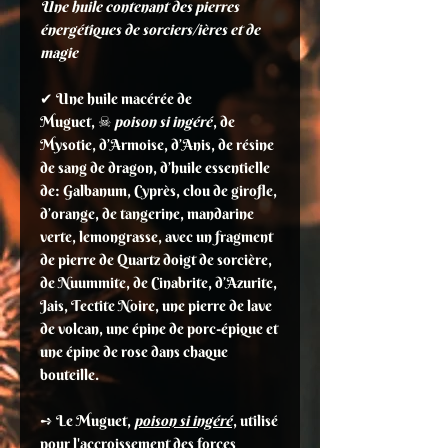
Une huile contenant des pierres
énergétiques de sorciers/ières et de
magie
✔ Une huile macérée de
Muguet, ☠
poison si ingéré
, de
Mysotie, d’Armoise, d’Anis, de résine
de sang de dragon, d’huile essentielle
de: Galbanum, Cyprès, clou de girofle,
d’orange, de tangerine, mandarine
verte, lemongrasse, avec un fragment
de pierre de Quartz doigt de sorcière,
de Nuummite, de Cinabrite, d’Azurite,
Jais, Tectite Noire, une pierre de lave
de volcan, une épine de porc-épique et
une épine de rose dans chaque
bouteille.
➺ Le Muguet,
poison si ingéré
, utilisé
pour l'accroissement des forces