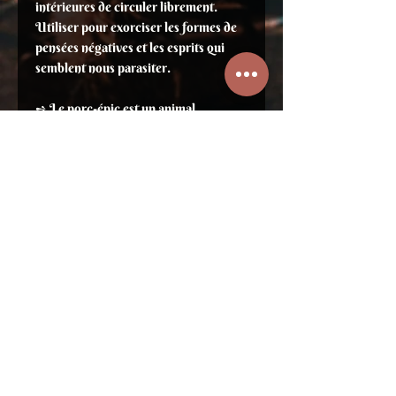
intérieures de circuler librement.
Utiliser pour exorciser les formes de
pensées négatives et les esprits qui
semblent nous parasiter.
➺ Le porc-épic est un animal
divinatoire de prédilection pour les
Ekoï (Nigéria du Sud). Il est en
relation étroite avec les royaumes des
esprits et joue souvent un trôle de
héros civilisateur.
➺ Huile de Tournesol
Magie solaire
Catalyseur
Usage externe seulement
➫
Rituel de séance de médiumnité
➫
Rituel pour développer ses dons de