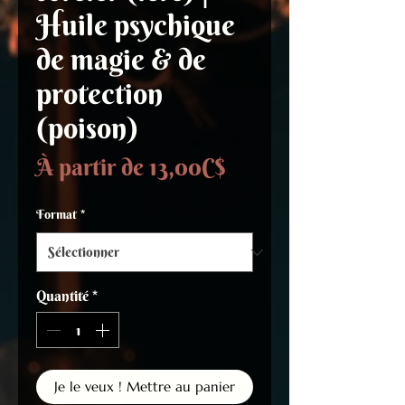
Huile psychique
de magie & de
protection
(poison)
Prix
À partir de
13,00C$
promotionnel
Format
*
Quantité
*
Je le veux ! Mettre au panier