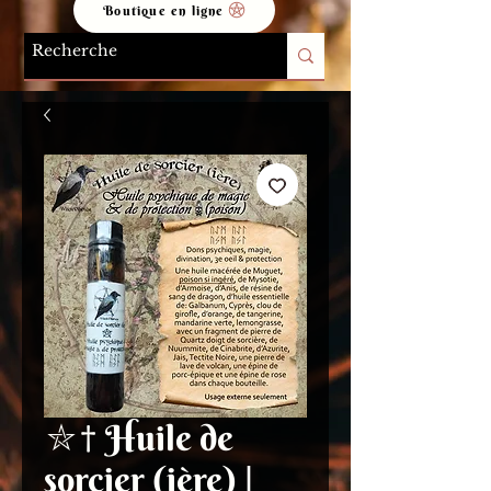
Boutique en ligne
⛥† Huile de
sorcier (ière) |