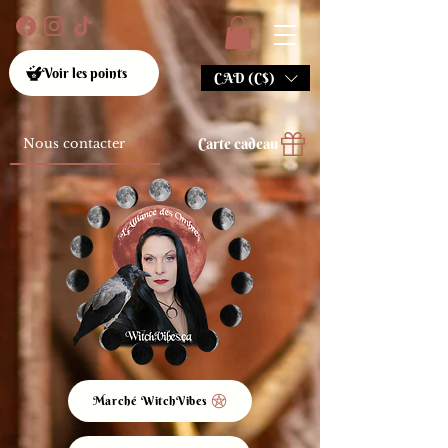
Voir les points
CAD (C$)
Carte cadeau
Nous contacter
Marché WitchVibes