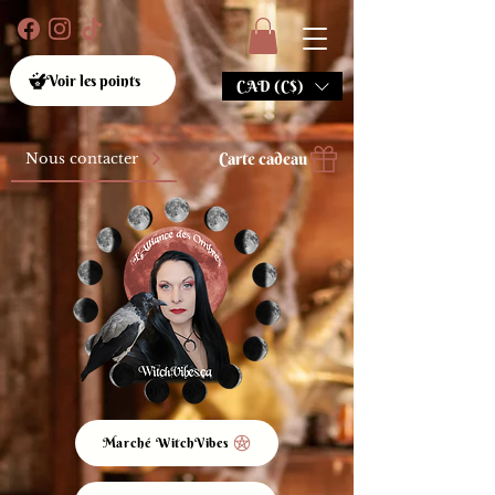
Voir les points
CAD (C$)
Carte cadeau
Nous contacter
Marché WitchVibes