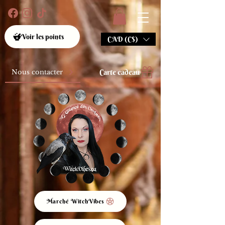
Voir les points
CAD (C$)
Carte cadeau
Nous contacter
Marché WitchVibes