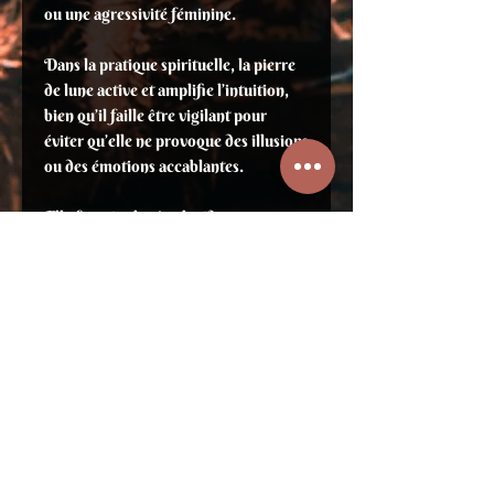
ou une agressivité féminine.
Dans la pratique spirituelle, la pierre
de lune active et amplifie l’intuition,
bien qu’il faille être vigilant pour
éviter qu’elle ne provoque des illusions
ou des émotions accablantes.
Elle favorise le rêve lucide, surtout en
période de pleine lune, et soutient la
méditation profonde.
Elle permet également d’accéder aux
cycles de transformation personnelle,
rappelant que chaque fin est un
nouveau départ, et elle aide à gérer le
stress et à avancer avec enthousiasme
vers de nouveaux objectifs.