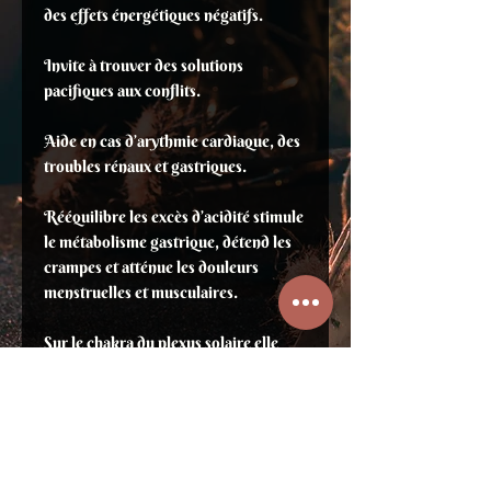
des effets énergétiques négatifs.
Invite à trouver des solutions
pacifiques aux conflits.
Aide en cas d’arythmie cardiaque, des
troubles rénaux et gastriques.
Rééquilibre les excès d’acidité stimule
le métabolisme gastrique, détend les
crampes et atténue les douleurs
menstruelles et musculaires.
Sur le chakra du plexus solaire elle
sera utilisée pour neutraliser les
angoisses, qu'elles soient liées à la vie
urbaine ou aux voyages.