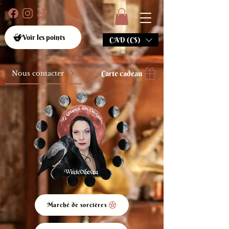
Voir les points
CAD (C$)
Carte cadeau
Nous contacter
Marché de sorcières