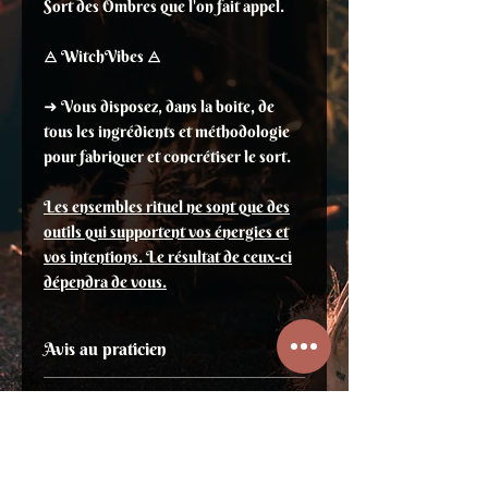
Sort des Ombres que l'on fait appel.
🜁 WitchVibes​ 🜁
➜ Vous disposez, dans la boite, de
tous les ingrédients et méthodologie
pour fabriquer et concrétiser le sort.
Les ensembles rituel ne sont que des
outils qui supportent vos énergies et
vos intentions. Le résultat de ceux-ci
dépendra de vous.
Avis au praticien
Les paroles de cette œuvre sont
Les Sorts (Gris-gris)
rédigées en latin.
Dans les traditions occultes, un
⛥ WitchVibes ⛥
Ne récite jamais ce que tu n'as point
sachet de sort n'est pas considéré